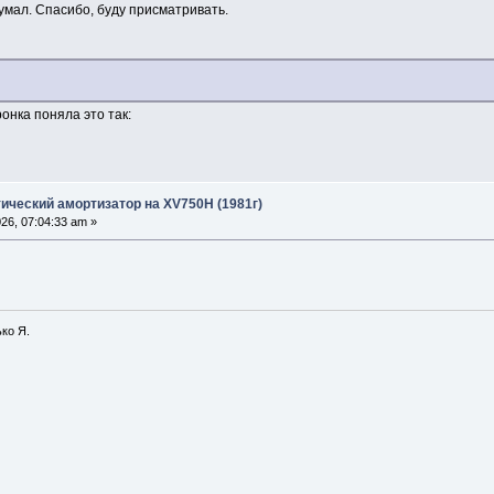
умал. Спасибо, буду присматривать.
онка поняла это так:
ический амортизатор на XV750H (1981г)
26, 07:04:33 am »
ко Я.