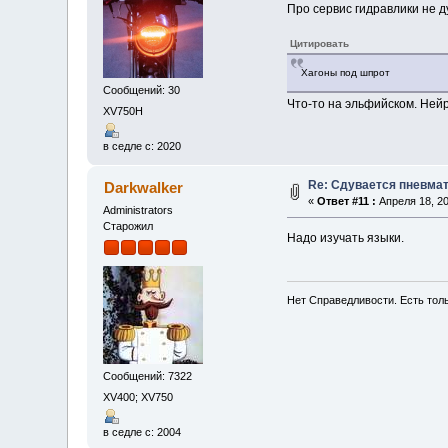
Про сервис гидравлики не д
Цитировать
Хагоны под шпрот
Сообщений: 30
Что-то на эльфийском. Нейр
XV750H
в седле с: 2020
Re: Сдувается пневмат
Darkwalker
«
Ответ #11 :
Апреля 18, 20
Administrators
Старожил
Надо изучать языки.
Нет Справедливости. Есть толь
Сообщений: 7322
XV400; XV750
в седле с: 2004