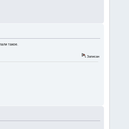
лали такое.
Записан