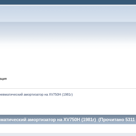
ация
невматический амортизатор на XV750H (1981г)
матический амортизатор на XV750H (1981г) (Прочитано 5311 