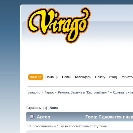
Начало
Помощь
Поиск
Календарь
Gallery
Вход
Регистр
virago.ru
»
Гараж
»
Ремонт, Замена и "Кастомайзинг"
»
Сдувается п
Страницы: [
1
]
Вниз
Автор
Тема: Сдувается пнев
0 Пользователей и 1 Гость просматривают эту тему.