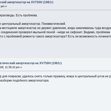
кий амортизатор на XV750H (1981г)
6 pm »
ираговоды. Есть проблема.
н центральный амортизатор. Пневматический.
м мотоцикле амортизатор не держит давление, когда закачиваешь туда воздух.
о соединения проверял мыльной пеной - нигде не сифонит. Видимо, проблема 
-то с проблемой ремонта такого амортизатора? Есть ли возможность починить
атический амортизатор на XV750H (1981г)
26, 11:39:10 pm »
 для покраски, удалось снять только пружину, кожух и центральный шток не р
азборки подобного амортизатора.