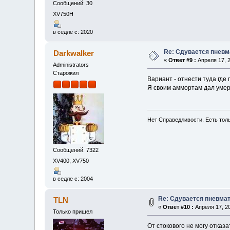
Сообщений: 30
XV750H
в седле с: 2020
Re: Сдувается пневм
Darkwalker
«
Ответ #9 :
Апреля 17, 2
Administrators
Старожил
Вариант - отнести туда где
Я своим аммортам дал умер
Нет Справедливости. Есть толь
Сообщений: 7322
XV400; XV750
в седле с: 2004
Re: Сдувается пневмат
TLN
«
Ответ #10 :
Апреля 17, 20
Только пришел
От стокового не могу отказа