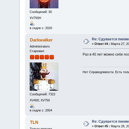
Сообщений: 30
XV750H
в седле с: 2020
Re: Сдувается пневм
Darkwalker
«
Ответ #4 :
Марта 27, 20
Administrators
Старожил
Раз в 40 лет можно себе поз
Нет Справедливости. Есть толь
Сообщений: 7322
XV400; XV750
в седле с: 2004
Re: Сдувается пневм
TLN
«
Ответ #5 :
Марта 28, 20
Только пришел