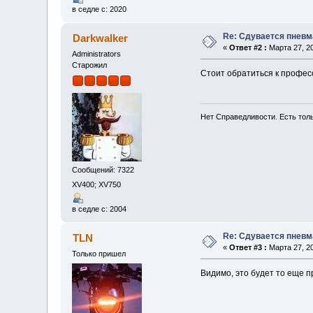
в седле с: 2020
Re: Сдувается пневм
Darkwalker
«
Ответ #2 :
Марта 27, 20
Administrators
Старожил
Стоит обратиться к професс
Нет Справедливости. Есть толь
Сообщений: 7322
XV400; XV750
в седле с: 2004
Re: Сдувается пневм
TLN
«
Ответ #3 :
Марта 27, 20
Только пришел
Видимо, это будет то еще 