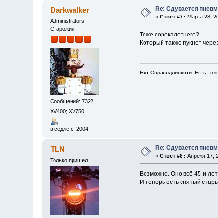
Re: Сдувается пневм
Darkwalker
«
Ответ #7 :
Марта 28, 20
Administrators
Старожил
Тоже сорокалетнего?
Который также пукнет через 
Нет Справедливости. Есть толь
Сообщений: 7322
XV400; XV750
в седле с: 2004
Re: Сдувается пневм
TLN
«
Ответ #8 :
Апреля 17, 2
Только пришел
Возможно. Оно всё 45-и лет
И теперь есть снятый стар