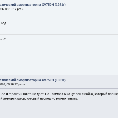
атический амортизатор на XV750H (1981г)
26, 08:10:17 pm »
год....
ко Я.
атический амортизатор на XV750H (1981г)
026, 09:26:27 pm »
нее и гарантии никто не даст. Но - амморт был куплен с байка, который проше
ый аммортизатор, который неспешно можно чинить.