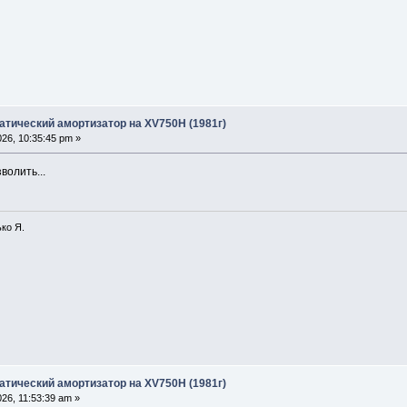
атический амортизатор на XV750H (1981г)
26, 10:35:45 pm »
волить...
ко Я.
атический амортизатор на XV750H (1981г)
26, 11:53:39 am »