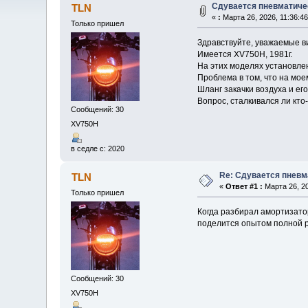
Сдувается пневматичес
TLN
«
:
Марта 26, 2026, 11:36:4
Только пришел
Здравствуйте, уважаемые в
Имеется XV750H, 1981г.
На этих моделях установле
Проблема в том, что на мое
Шланг закачки воздуха и ег
Вопрос, сталкивался ли кто
Сообщений: 30
XV750H
в седле с: 2020
Re: Сдувается пневм
TLN
«
Ответ #1 :
Марта 26, 20
Только пришел
Когда разбирал амортизатор
поделится опытом полной р
Сообщений: 30
XV750H