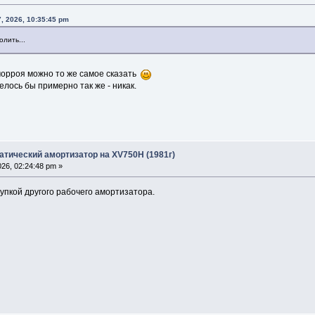
, 2026, 10:35:45 pm
олить...
морроя можно то же самое сказать
елось бы примерно так же - никак.
атический амортизатор на XV750H (1981г)
26, 02:24:48 pm »
пкой другого рабочего амортизатора.