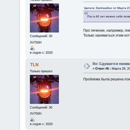
Цитата: Darkwalker от Марта 27
Раз в 40 лет можно себе позв
Про лечение, например, ге
Только заниматься этим хот
Сообщений: 30
XV750H
в седле с: 2020
Re: Сдувается пневм
TLN
«
Ответ #6 :
Марта 28, 20
Только пришел
Проблема была решена поку
Сообщений: 30
XV750H
в седле с: 2020