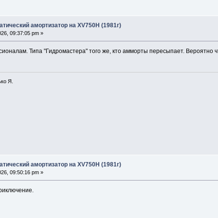
атический амортизатор на XV750H (1981г)
26, 09:37:05 pm »
ионалам. Типа "Гидромастера" того же, кто амморты пересыпает. Вероятно ч
ко Я.
атический амортизатор на XV750H (1981г)
26, 09:50:16 pm »
приключение.