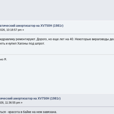
атический амортизатор на XV750H (1981г)
026, 10:18:57 pm »
 гидравлику ремонтируют. Дорого, но еще лет на 40. Некоторые вираговоды де
еть и купил Хагоны под шпрот.
ко Я.
ический амортизатор на XV750H (1981г)
26, 11:36:55 pm »
ться - красота в байке на нем завязана.