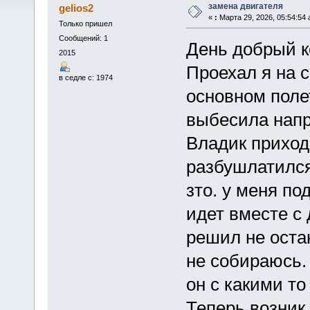
замена двигателя
gelios2
«
:
Марта 29, 2026, 05:54:54 
Только пришел
Сообщений: 1
День добрый к
2015
Проехал я на 
в седле с: 1974
основном поле
выбесила напр
Владик приходи
разбушлатился 
зто. у меня по
идет вместе с 
решил не оста
не собираюсь.
он с какими т
Теперь возник