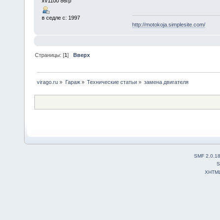
xv1100 86гр
в седле с: 1997
http://motokoja.simplesite.com/
Страницы: [
1
]
Вверх
virago.ru
»
Гараж
»
Технические статьи
»
замена двигателя
SMF 2.0.1
S
XHTM