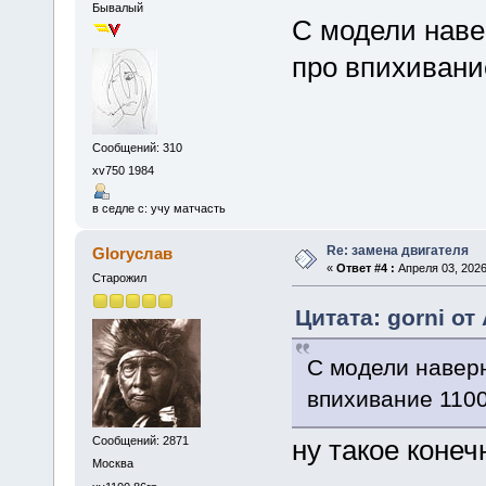
Бывалый
С модели навер
про впихивани
Сообщений: 310
xv750 1984
в седле с: учу матчасть
Re: замена двигателя
Gloryслав
«
Ответ #4 :
Апреля 03, 2026
Старожил
Цитата: gorni от
С модели наверн
впихивание 110
Сообщений: 2871
ну такое конеч
Москва