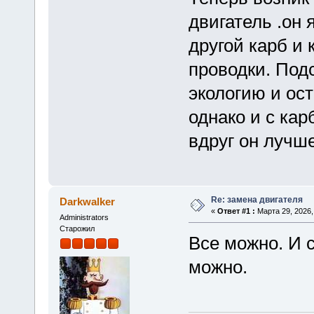
двигатель .он 
другой карб и 
проводки. Под
экологию и ос
однако и с ка
вдруг он лучше
Re: замена двигателя
Darkwalker
«
Ответ #1 :
Марта 29, 2026,
Administrators
Старожил
Все можно. И 
можно.