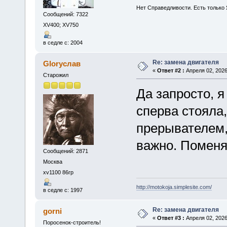
Нет Справедливости. Есть только 
Сообщений: 7322
XV400; XV750
в седле с: 2004
Re: замена двигателя
Gloryслав
«
Ответ #2 :
Апреля 02, 2026
Старожил
Да запросто, я
сперва стояла,
прерывателем,
важно. Поменял
Сообщений: 2871
Москва
xv1100 86гр
http://motokoja.simplesite.com/
в седле с: 1997
Re: замена двигателя
gorni
«
Ответ #3 :
Апреля 02, 2026
Поросенок-строитель!