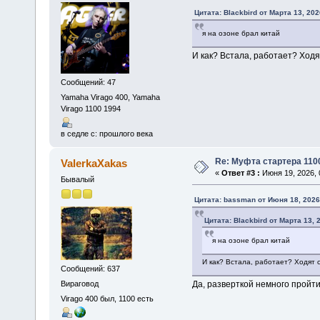
Цитата: Blackbird от Марта 13, 202
я на озоне брал китай
И как? Встала, работает? Ходят
Сообщений: 47
Yamaha Virago 400, Yamaha
Virago 1100 1994
в седле с: прошлого века
Re: Муфта стартера 110
ValerkaXakas
«
Ответ #3 :
Июня 19, 2026, 
Бывалый
Цитата: bassman от Июня 18, 2026
Цитата: Blackbird от Марта 13, 
я на озоне брал китай
И как? Встала, работает? Ходят с
Сообщений: 637
Вираговод
Да, разверткой немного пройт
Virago 400 был, 1100 есть