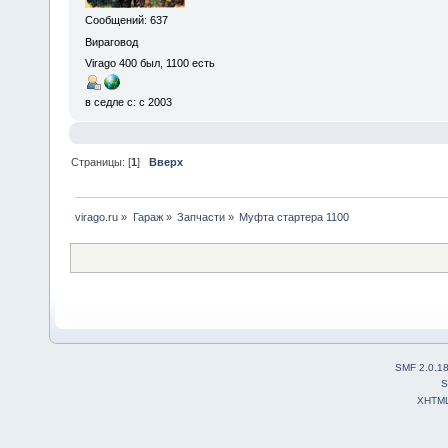
Сообщений: 637
Вираговод
Virago 400 был, 1100 есть
в седле с: с 2003
Страницы: [
1
]
Вверх
virago.ru
»
Гараж
»
Запчасти
»
Муфта стартера 1100
SMF 2.0.1
S
XHTM