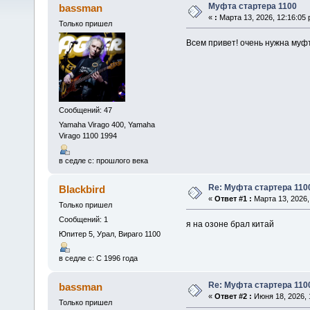
Муфта стартера 1100
bassman
«
:
Марта 13, 2026, 12:16:05 
Только пришел
Всем привет! очень нужна муфт
Сообщений: 47
Yamaha Virago 400, Yamaha
Virago 1100 1994
в седле с: прошлого века
Re: Муфта стартера 110
Blackbird
«
Ответ #1 :
Марта 13, 2026,
Только пришел
Сообщений: 1
я на озоне брал китай
Юпитер 5, Урал, Вираго 1100
в седле с: С 1996 года
Re: Муфта стартера 110
bassman
«
Ответ #2 :
Июня 18, 2026, 
Только пришел