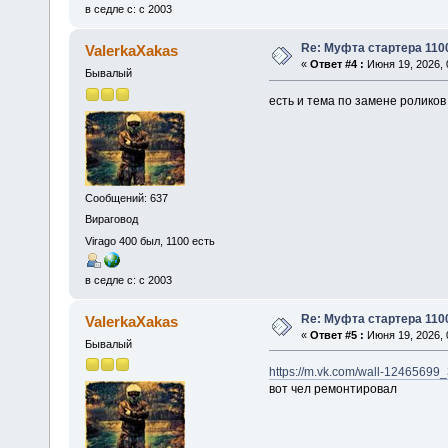
в седле с: с 2003
Re: Муфта стартера 110
ValerkaXakas
«
Ответ #4 :
Июня 19, 2026, 
Бывалый
есть и тема по замене роликов 
Сообщений: 637
Вираговод
Virago 400 был, 1100 есть
в седле с: с 2003
Re: Муфта стартера 110
ValerkaXakas
«
Ответ #5 :
Июня 19, 2026, 
Бывалый
https://m.vk.com/wall-12465699
вот чел ремонтировал