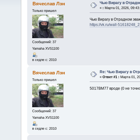
Чью Вирагу в Отрадн
Вячеслав Лэн
«
:
Марта 01, 2026, 09:43
Только пришел
Чью Вирагу в Отрадном эва
https://vk.ru/wall-51618248
Сообщений: 37
Yamaha XVS1100
в седле с: 2010
Re: Чью Вирагу в От
Вячеслав Лэн
«
Ответ #1 :
Марта 01, 20
Только пришел
5017ВМ77 вроде (0 не точно
Сообщений: 37
Yamaha XVS1100
в седле с: 2010