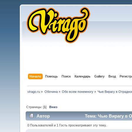
Начало
Помощь
Поиск
Календарь
Gallery
Вход
Регистр
virago.ru
»
Обочина
»
Обо всем понемногу
»
Чью Вирагу в Отрадно
Страницы: [
1
]
Вниз
Автор
Тема: Чью Вирагу в О
0 Пользователей и 1 Гость просматривают эту тему.