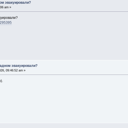
ом эвакуировали?
:06 am »
куировали?
_2295395
радном эвакуировали?
26, 09:46:52 am »
).