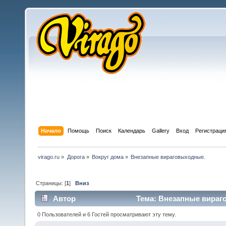
Начало
Помощь
Поиск
Календарь
Gallery
Вход
Регистраци
virago.ru
»
Дорога
»
Вокруг дома
»
Внезапные вираговыходные.
Страницы: [
1
]
Вниз
Автор
Тема: Внезапные вираго
0 Пользователей и 6 Гостей просматривают эту тему.