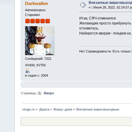
Внезапные вираговыхо
Darkwalker
«
:
Июля 28, 2022, 02:24:57 
Administrators
Старожил
Итак, СЯЧ отменился.
Желающие просто прибухнуть в
отзовитесь.
Наберется кворум - поедем на 
Нет Справедливости. Есть только 
Сообщений: 7322
XV400; XV750
в седле с: 2004
Страницы: [
1
]
Вверх
virago.ru
»
Дорога
»
Вокруг дома
»
Внезапные вираговыходные.