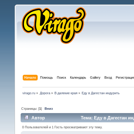
Начало
Помощь
Поиск
Календарь
Gallery
Вход
Регистраци
virago.ru
»
Дорога
»
В далекие края
»
Еду в Дагестан индурить
Страницы: [
1
]
Вниз
Автор
Тема: Еду в Дагестан ин
0 Пользователей и 1 Гость просматривают эту тему.