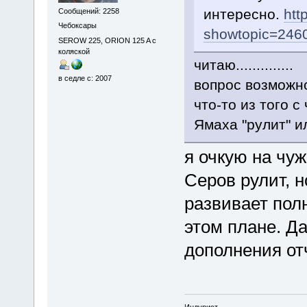
интересно.
htt
Сообщений: 2258
Чебоксары
showtopic=246
SEROW 225, ORION 125 A с
коляской
читаю..............
в седле с: 2007
вопрос возможно
что-то из того 
Ямаха "рулит" ил
я очкую на чуж
Серов рулит, н
развивает пол
этом плане. Д
дополнения отч
Индурист