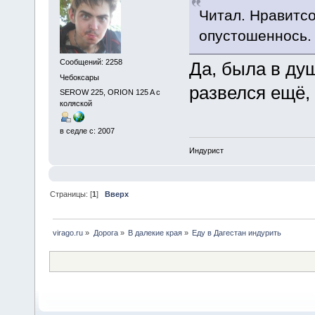
Читал. Нравитсо
опустошеннось. 
Сообщений: 2258
Да, была в ду
Чебоксары
развелся ещё,
SEROW 225, ORION 125 A с
коляской
в седле с: 2007
Индурист
Страницы: [
1
]
Вверх
virago.ru
»
Дорога
»
В далекие края
»
Еду в Дагестан индурить