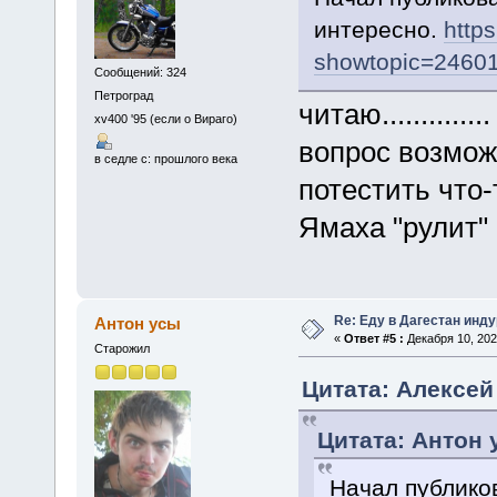
интересно.
https
showtopic=2460
Сообщений: 324
Петроград
читаю..............
xv400 '95 (если о Вираго)
вопрос возмож
в седле с: прошлого века
потестить что-
Ямаха "рулит" 
Re: Еду в Дагестан инд
Антон усы
«
Ответ #5 :
Декабря 10, 202
Старожил
Цитата: Алексей 
Цитата: Антон 
Начал публиков