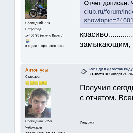
Отчет дописан. 
club.ru/forum/in
showtopic=2460
Сообщений: 324
Петроград
красиво.............
xv400 '95 (если о Вираго)
замыкающим, ага,
в седле с: прошлого века
Re: Еду в Дагестан инд
Антон усы
«
Ответ #10 :
Января 24, 202
Старожил
Получил сегод
с отчетом. Вс
Сообщений: 2258
Индурист
Чебоксары