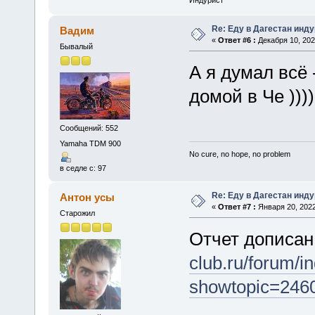
Re: Еду в Дагестан инд
Вадим
«
Ответ #6 :
Декабря 10, 202
Бывалый
А я думал всё 
домой в Че ))))
Сообщений: 552
Yamaha TDM 900
No cure, no hope, no problem
в седле с: 97
Re: Еду в Дагестан инд
Антон усы
«
Ответ #7 :
Января 20, 2022
Старожил
Отчет дописан
club.ru/forum/i
showtopic=246