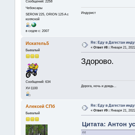
Сообщений: 2258
Чебоксары
Индурист
SEROW 225, ORION 125 A с
коляской
в седле с: 2007
Re: Еду в Дагестан инд
Искатель5
«
Ответ #8 :
Января 21, 2022
Бывалый
Здорово.
Сообщений: 634
Дорога, ночь и дождь...
XV-1100
Re: Еду в Дагестан инд
Алексей СПб
«
Ответ #9 :
Января 21, 2022
Бывалый
Цитата: Антон ус