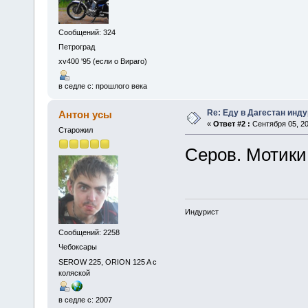
Сообщений: 324
Петроград
xv400 '95 (если о Вираго)
в седле с: прошлого века
Re: Еду в Дагестан инд
Антон усы
«
Ответ #2 :
Сентября 05, 20
Старожил
Серов. Мотики
Индурист
Сообщений: 2258
Чебоксары
SEROW 225, ORION 125 A с
коляской
в седле с: 2007