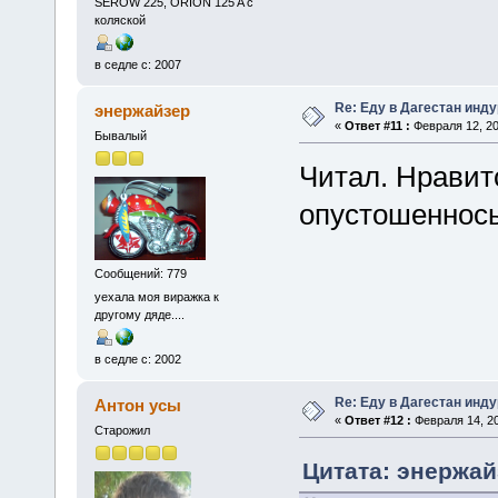
SEROW 225, ORION 125 A с
коляской
в седле с: 2007
Re: Еду в Дагестан инд
энержайзер
«
Ответ #11 :
Февраля 12, 20
Бывалый
Читал. Нравит
опустошеннось
Сообщений: 779
уехала моя виражка к
другому дяде....
в седле с: 2002
Re: Еду в Дагестан инд
Антон усы
«
Ответ #12 :
Февраля 14, 20
Старожил
Цитата: энержай