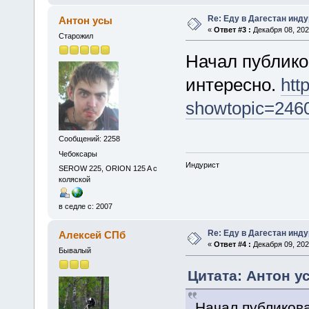
Re: Еду в Дагестан инд
Антон усы
«
Ответ #3 :
Декабря 08, 202
Старожил
Начал публиков
интересно.
htt
showtopic=246
Сообщений: 2258
Чебоксары
Индурист
SEROW 225, ORION 125 A с
коляской
в седле с: 2007
Re: Еду в Дагестан инд
Алексей СПб
«
Ответ #4 :
Декабря 09, 202
Бывалый
Цитата: Антон ус
Начал публиковат