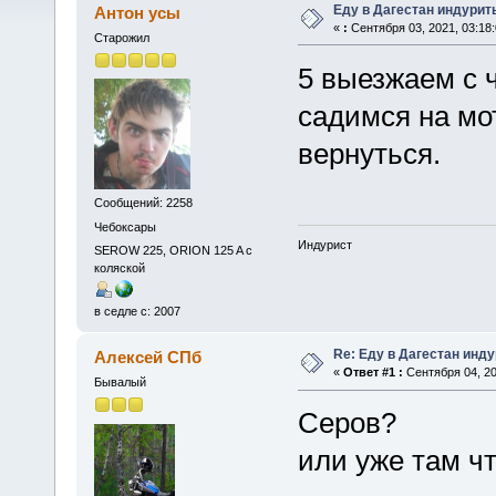
Еду в Дагестан индурит
Антон усы
«
:
Сентября 03, 2021, 03:18
Старожил
5 выезжаем с ч
садимся на мо
вернуться.
Сообщений: 2258
Чебоксары
Индурист
SEROW 225, ORION 125 A с
коляской
в седле с: 2007
Re: Еду в Дагестан инд
Алексей СПб
«
Ответ #1 :
Сентября 04, 20
Бывалый
Серов?
или уже там чт