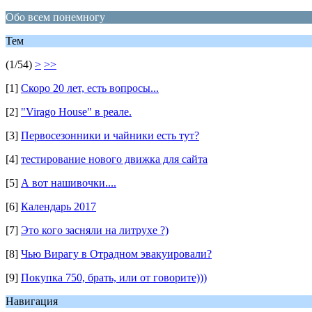
Обо всем понемногу
Тем
(1/54)
>
>>
[1]
Скоро 20 лет, есть вопросы...
[2]
"Virago House" в реале.
[3]
Первосезонники и чайники есть тут?
[4]
тестирование нового движка для сайта
[5]
А вот нашивочки....
[6]
Календарь 2017
[7]
Это кого засняли на литрухе ?)
[8]
Чью Вирагу в Отрадном эвакуировали?
[9]
Покупка 750, брать, или от говорите)))
Навигация