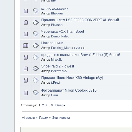
Автор
Ще
куплю дождевик
Автор
Шанхай
Продаю шлем LS2 FF393 CONVERT XL белый
Автор
Pikasso
Черепаха FOX Titan Sport
Автор
DemonPalec
Наколенники
Автор
Fucking_Mad
«
1
2
3
4
»
продается шлем Lazer Breva'r Z-Line (S) белый
Автор
Mrak2k
Shoei raid 2 и qwest
Автор
Искатель5
Продаю Шлем Nexx X60 Vintage (б/у)
Автор
(:Pro:)
Фотоаппарат Nikon Coolpix L810
Автор
Свят
Страницы: [
1
]
2
3
...
9
Вверх
virago.ru
»
Гараж
»
Экипировка