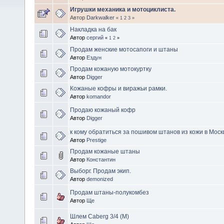
Игрушки механика и мотоциклиста.
Автор
Darkwalker
«
1
2
3
»
Накладка на бак
Автор
сергий
«
1
2
»
Продам женские мотосапоги и штаны
Автор
Ездун
Продам кожаную мотокуртку
Автор
Digger
Кожаные кофры и виражьи рамки.
Автор
komandor
Продаю кожаный кофр
Автор
Digger
к кому обратиться за пошивом штанов из кожи в Моск
Автор
Prestige
Продам кожаные штаны
Автор
Константин
Выборг. Продам экип.
Автор
demonized
Продам штаны-полукомбез
Автор
Ще
Шлем Caberg 3/4 (M)