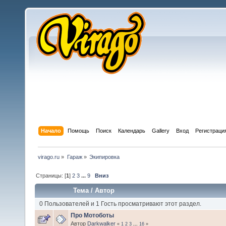
Начало
Помощь
Поиск
Календарь
Gallery
Вход
Регистраци
virago.ru
»
Гараж
»
Экипировка
Страницы: [
1
]
2
3
...
9
Вниз
Тема
/
Автор
0 Пользователей и 1 Гость просматривают этот раздел.
Про Мотоботы
Автор
Darkwalker
«
1
2
3
...
16
»