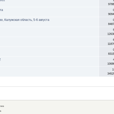
978
ста
909
, Калужская область, 5-6 августа
848
1263
1187
831
2
1068
1
3452
ема
а