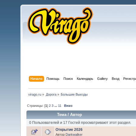
Начало
Помощь
Поиск
Календарь
Gallery
Вход
Регистр
virago.ru
»
Дорога
»
Большие Выезды
Страницы: [
1
]
2
3
...
11
Вниз
Тема
/
Автор
0 Пользователей и 17 Гостей просматривают этот раздел.
Открытие 2026
Автор
Darkwalker