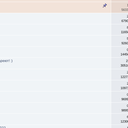
563
679
1165
926
1445
реют! :)
2
3051
1227
1097
969
989
1230
2022