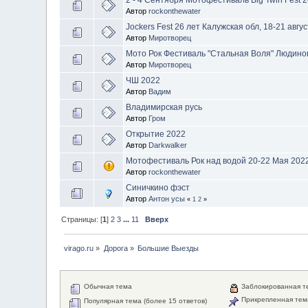
Автор
rockonthewater
Jockers Fest 26 лет Калужская обл, 18-21 авгу
Автор
Миротворец
Мото Рок Фестиваль "Стальная Воля" Людиново
Автор
Миротворец
ЧШ 2022
Автор
Вадим
Владимирская русь
Автор
Гром
Открытие 2022
Автор
Darkwalker
Мотофестиваль Рок над водой 20-22 Мая 202
Автор
rockonthewater
Синичкино фэст
Автор
Антон усы
«
1
2
»
Страницы: [
1
]
2
3
...
11
Вверх
virago.ru
»
Дорога
»
Большие Выезды
Обычная тема
Заблокированная т
Прикрепленная тем
Популярная тема (более 15 ответов)