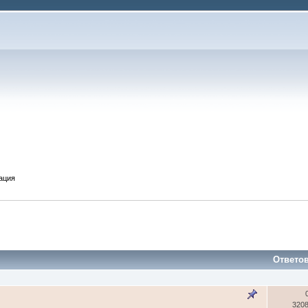
ация
Ответо
320