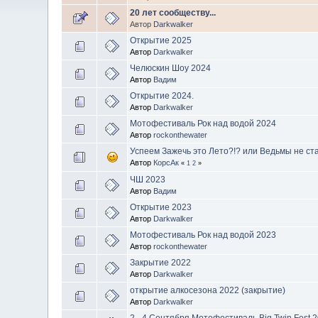
20 лет сообществу...
Автор
Darkwalker
Открытие 2025
Автор
Darkwalker
Челюскин Шоу 2024
Автор
Вадим
Открытие 2024.
Автор
Darkwalker
Мотофестиваль Рок над водой 2024
Автор
rockonthewater
Успеем Зажечь это Лето?!? или Ведьмы не ста
Автор
КорсАк
«
1
2
»
ЧШ 2023
Автор
Вадим
Открытие 2023
Автор
Darkwalker
Мотофестиваль Рок над водой 2023
Автор
rockonthewater
Закрытие 2022
Автор
Darkwalker
открытие алкосезона 2022 (закрытие)
Автор
Darkwalker
2 - 4 Сентября Мотофестиваль Big Twin Fest 