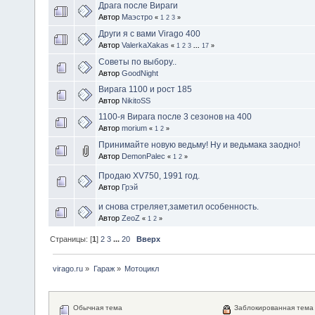
Драга после Вираги
Автор
Маэстро
«
1
2
3
»
Други я с вами Virago 400
Автор
ValerkaXakas
«
1
2
3
...
17
»
Советы по выбору..
Автор
GoodNight
Вирага 1100 и рост 185
Автор
NikitoSS
1100-я Вирага после 3 сезонов на 400
Автор
morium
«
1
2
»
Принимайте новую ведьму! Ну и ведьмака заодно!
Автор
DemonPalec
«
1
2
»
Продаю XV750, 1991 год.
Автор
Грэй
и снова стреляет,заметил особенность.
Автор
ZeoZ
«
1
2
»
Страницы: [
1
]
2
3
...
20
Вверх
virago.ru
»
Гараж
»
Мотоцикл
Обычная тема
Заблокированная тема