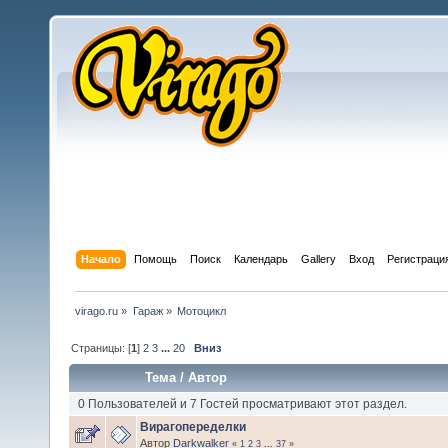
Начало
Помощь
Поиск
Календарь
Gallery
Вход
Регистраци
virago.ru
»
Гараж
»
Мотоцикл
Страницы: [
1
]
2
3
...
20
Вниз
Тема
/
Автор
0 Пользователей и 7 Гостей просматривают этот раздел.
Вирагопеределки
Автор
Darkwalker
«
1
2
3
...
37
»