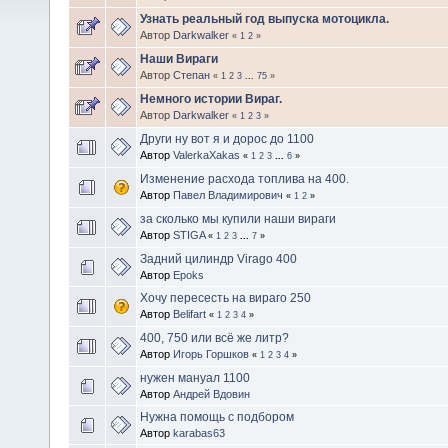
Узнать реальный год выпуска мотоцикла.
Автор
Darkwalker
«
1
2
»
Наши Вираги
Автор
Степан
«
1
2
3
...
75
»
Немного истории Вираг.
Автор
Darkwalker
«
1
2
3
»
Други ну вот я и дорос до 1100
Автор
ValerkaXakas
«
1
2
3
...
6
»
Изменение расхода топлива на 400.
Автор
Павел Владимирович
«
1
2
»
за сколько мы купили наши вираги
Автор
STIGA
«
1
2
3
...
7
»
Задний цилиндр Virago 400
Автор
Epoks
Хочу пересесть на вираго 250
Автор
Belifart
«
1
2
3
4
»
400, 750 или всё же литр?
Автор
Игорь Горшков
«
1
2
3
4
»
нужен мануал 1100
Автор
Андрей Вдовин
Нужна помощь с подбором
Автор
karabas63