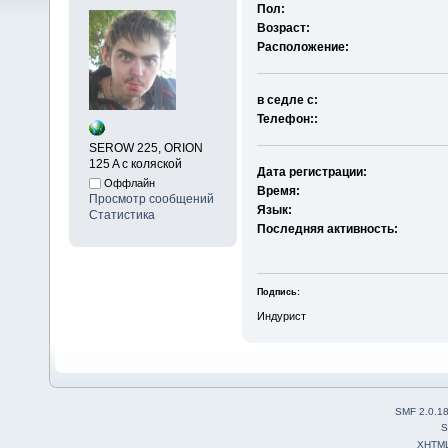
Пол:
Возраст:
Расположение:
в седле с:
Телефон::
SEROW 225, ORION
125 A с коляской
Дата регистрации:
Оффлайн
Время:
Просмотр сообщений
Язык:
Статистика
Последняя активность:
Подпись:
Индурист
SMF 2.0.1
S
XHTM