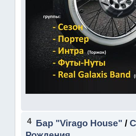
4
Бар "Virago House"
/
С
Рождения.