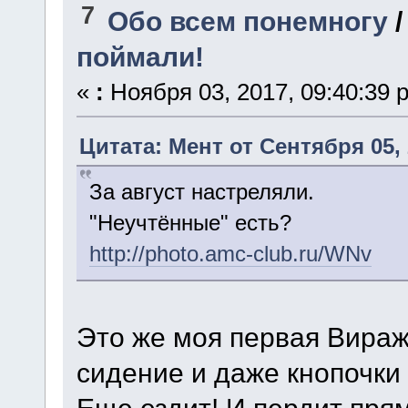
7
Обо всем понемногу
поймали!
«
:
Ноября 03, 2017, 09:40:39 
Цитата: Мент от Сентября 05, 
За август настреляли.
"Неучтённые" есть?
http://photo.amc-club.ru/WNv
Это же моя первая Вира
сидение и даже кнопочки
Еще ездит! И пердит прям