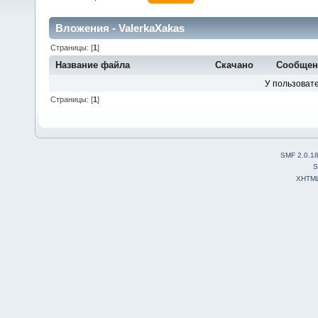
Вложения - ValerkaXakas
Страницы: [
1
]
Название файла
Скачано
Сообщен
У пользовате
Страницы: [
1
]
SMF 2.0.1
S
XHTM