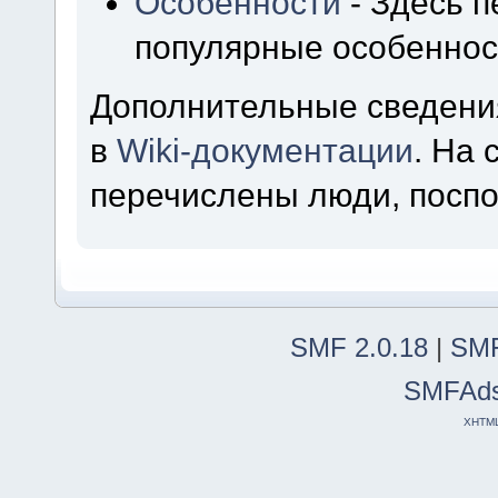
Особенности
- Здесь 
популярные особеннос
Дополнительные сведени
в
Wiki-документации
. На
перечислены люди, посп
SMF 2.0.18
|
SMF
SMFAd
XHTM