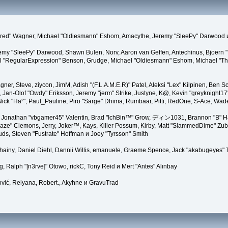
"Kindred" Wagner, Michael "Oldiesmann" Eshom, Amacythe, Jeremy "SleePy" Darwood 
remy "SleePy" Darwood, Shawn Bulen, Norv, Aaron van Geffen, Antechinus, Bjoern 
l "RegularExpression" Benson, Grudge, Michael "Oldiesmann" Eshom, Michael "Than
agner, Steve, ziycon, JimM, Adish "(F.L.A.M.E.R)" Patel, Aleksi "Lex" Kilpinen, Ben
Jan-Olof "Owdy" Eriksson, Jeremy "jerm" Strike, Justyne, K@, Kevin "greyknight17" Ho
er, Nick "Ha²", Paul_Pauline, Piro "Sarge" Dhima, Rumbaar, Pitti, RedOne, S-Ace, W
Jonathan "vbgamer45" Valentin, Brad "IchBin™" Grow, ディン1031, Brannon "B" Hal
laze" Clemons, Jerry, Joker™, Kays, Killer Possum, Kirby, Matt "SlammedDime" Zu
puds, Steven "Fustrate" Hoffman и Joey "Tyrsson" Smith
Chainy, Daniel Diehl, Dannii Willis, emanuele, Graeme Spence, Jack "akabugeyes"
, Ralph "[n3rve]" Otowo, rickC, Tony Reid и Mert "Antes" Alınbay
vić, Relyana, Robert., Akyhne и GravuTrad