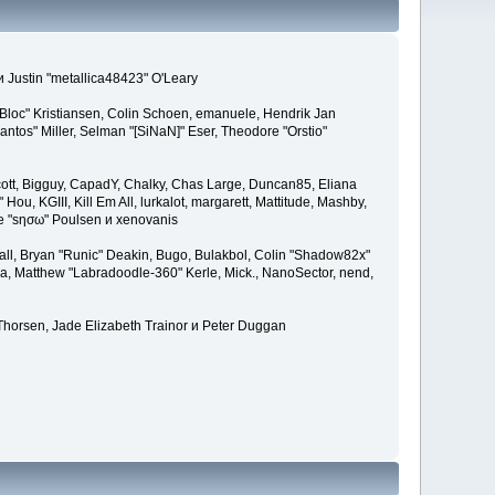
и Justin "metallica48423" O'Leary
"Bloc" Kristiansen, Colin Schoen, emanuele, Hendrik Jan
tos" Miller, Selman "[SiNaN]" Eser, Theodore "Orstio"
 Scott, Bigguy, CapadY, Chalky, Chas Large, Duncan85, Eliana
u, KGIII, Kill Em All, lurkalot, margarett, Mattitude, Mashby,
ade "sησω" Poulsen и xenovanis
l, Bryan "Runic" Deakin, Bugo, Bulakbol, Colin "Shadow82x"
ba, Matthew "Labradoodle-360" Kerle, Mick., NanoSector, nend,
 Thorsen, Jade Elizabeth Trainor и Peter Duggan