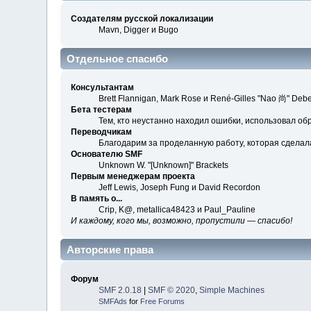
Создателям русской локализации
Mavn, Digger и Bugo
Отдельное спасибо
Консультантам
Brett Flannigan, Mark Rose и René-Gilles "Nao 尚" Debe
Бета тестерам
Тем, кто неустанно находил ошибки, использовал обр
Переводчикам
Благодарим за проделанную работу, которая сделал
Основателю SMF
Unknown W. "[Unknown]" Brackets
Первым менеджерам проекта
Jeff Lewis, Joseph Fung и David Recordon
В память о...
Crip, K@, metallica48423 и Paul_Pauline
И каждому, кого мы, возможно, пропустили — спасибо!
Авторские права
Форум
SMF 2.0.18
|
SMF © 2020
,
Simple Machines
SMFAds
for
Free Forums