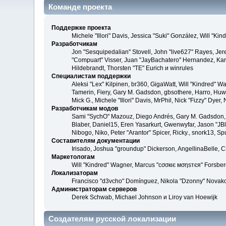
Команде проекта
Поддержке проекта
Michele "Illori" Davis, Jessica "Suki" González, Will 
Разработчикам
Jon "Sesquipedalian" Stovell, John "live627" Rayes, Je
"Compuart" Visser, Juan "JayBachatero" Hernandez, Kar
Hildebrandt, Thorsten "TE" Eurich и winrules
Специалистам поддержки
Aleksi "Lex" Kilpinen, br360, GigaWatt, Will "Kindred" W
Tamerin, Fiery, Gary M. Gadsdon, gbsothere, Harro, Huw, 
Mick G., Michele "Illori" Davis, MrPhil, Nick "Fizzy" Dy
Разработчикам модов
Sami "SychO" Mazouz, Diego Andrés, Gary M. Gadsdon, 
Blaber, Daniel15, Eren Yasarkurt, Gwenwyfar, Jason "JB
Nibogo, Niko, Peter "Arantor" Spicer, Ricky., snork13, S
Составителям документации
Irisado, Joshua "groundup" Dickerson, AngellinaBelle, 
Маркетологам
Will "Kindred" Wagner, Marcus "cσσкιє мσηѕтєя" Forsberg
Локализаторам
Francisco "d3vcho" Domínguez, Nikola "Dzonny" Novako
Администраторам серверов
Derek Schwab, Michael Johnson и Liroy van Hoewijk
Создателям русской локализации