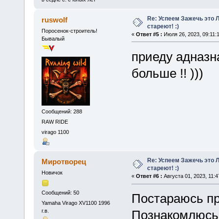
Re: Успеем Зажечь это 
ruswolf
стареют! :)
Поросенок-строитель!
«
Ответ #5 :
Июля 26, 2023, 09:11:
Бывалый
приеду адназн
больше !! )))
Сообщений: 288
RAW RIDE
virago 1100
Re: Успеем Зажечь это 
Миротворец
стареют! :)
Новичок
«
Ответ #6 :
Августа 01, 2023, 11:4
Сообщений: 50
Постараюсь пр
Yamaha Virago XV1100 1996
г.в.
Познакомлюсь 