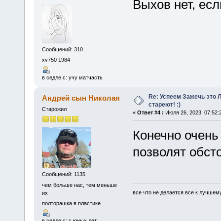
Выхов нет, есл
Сообщений: 310
xv750 1984
в седле с: учу матчасть
Re: Успеем Зажечь это 
Андрей сын Николая
стареют! :)
Старожил
«
Ответ #4 :
Июля 26, 2023, 07:52:
Конечно очень 
позволят обсто
Сообщений: 1135
чем больше нас, тем меньше
все что не делается все к лучшем
их
полторашка в пластике
в седле с: с юных лет