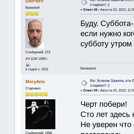
DelPiero
стареют! :)
Бывалый
«
Ответ #8 :
Августа 03, 2023, 11:5
Буду. Суббота
если нужно ког
субботу утром 
Сообщений: 273
XV-1100 1998 г.
Балашиха
в седле с: 2011
Re: Успеем Зажечь это 
Mory4elo
стареют! :)
Старожил
«
Ответ #9 :
Августа 03, 2023, 11:5
Черт побери!
Сто лет здесь 
Не уверен что
Сообщений: 1996