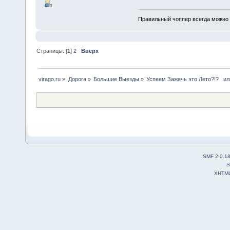
Правильный чоппер всегда можно
Страницы: [
1
]
2
Вверх
virago.ru
»
Дорога
»
Большие Выезды
»
Успеем Зажечь это Лето?!?   или
SMF 2.0.1
S
XHTM