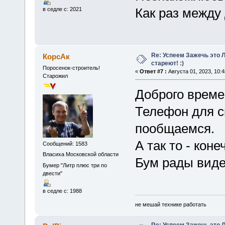
Как раз между
в седле с: 2021
Re: Успеем Зажечь это 
КорсАк
стареют! :)
Поросенок-строитель!
«
Ответ #7 :
Августа 01, 2023, 10:4
Старожил
Доброго време
Телефон для св
пообщаемся.
А так то - кон
Сообщений: 1583
Власиха Московской области
Бум рады виде
Бумер "Литр плюс три по
двести"
в седле с: 1988
не мешай технике работать
Re: Успеем Зажечь это 