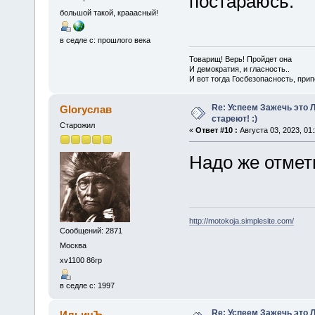
постараюсь.
большой такой, крааасный!
в седле с: прошлого века
Товарищ! Верь! Пройдет она
И демократия, и гласность..
И вот тогда Госбезопасность, при
Re: Успеем Зажечь это 
Gloryслав
стареют! :)
Старожил
«
Ответ #10 :
Августа 03, 2023, 01
Надо же отмети
http://motokoja.simplesite.com/
Сообщений: 2871
Москва
xv1100 86гр
в седле с: 1997
Re: Успеем Зажечь это 
ИльичЪ