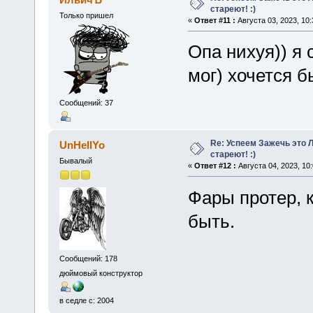
стареют! :)
Только пришел
«
Ответ #11 :
Августа 03, 2023, 10:
Опа нихуя)) я 
мог) хочется б
Сообщений: 37
Re: Успеем Зажечь это 
UnHellYo
стареют! :)
Бывалый
«
Ответ #12 :
Августа 04, 2023, 10
Фары протер, 
быть.
Сообщений: 178
дюймовый конструктор
в седле с: 2004