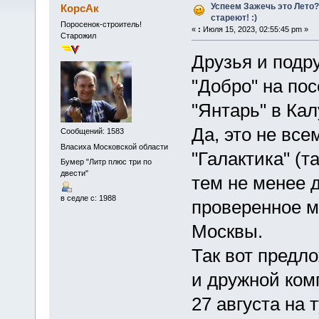
Успеем Зажечь это Лето
КорсАк
стареют! :)
Поросенок-строитель!
«
:
Июля 15, 2023, 02:55:45 pm »
Старожил
Друзья и подр
"Добро" на по
"Янтарь" в Кал
Да, это не вс
Сообщений: 1583
Власиха Московской области
"Галактика" (т
Бумер "Литр плюс три по
двести"
тем не менее 
в седле с: 1988
проверенное ме
Москвы.
Так вот предл
и дружной ком
27 августа на 