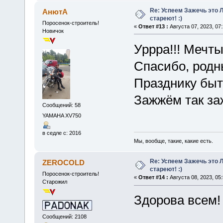
Re: Успеем Зажечь это 
АнютА
стареют! :)
Поросенок-строитель!
«
Ответ #13 :
Августа 07, 2023, 07
Новичок
Уррра!!! Мечты
Спасибо, родн
Празднику быт
Зажжём так за
Сообщений: 58
YAMAHA XV750
в седле с: 2016
Мы, вообще, такие, какие есть.
Re: Успеем Зажечь это 
ZEROCOLD
стареют! :)
Поросенок-строитель!
«
Ответ #14 :
Августа 08, 2023, 05
Старожил
Здорова всем!
Сообщений: 2108