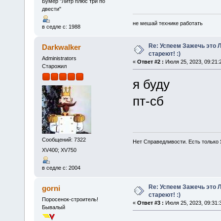
Бумер "Литр плюс три по
двести"
не мешай технике работать
в седле с: 1988
Re: Успеем Зажечь это 
Darkwalker
стареют! :)
Administrators
«
Ответ #2 :
Июля 25, 2023, 09:21:
Старожил
я буду
пт-сб
Сообщений: 7322
Нет Справедливости. Есть только 
XV400; XV750
в седле с: 2004
Re: Успеем Зажечь это 
gorni
стареют! :)
Поросенок-строитель!
«
Ответ #3 :
Июля 25, 2023, 09:31:
Бывалый