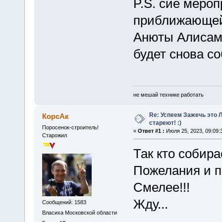
P.S. сие меро
приближающейс
Анюты Алисама
будет снова со
не мешай технике работать
Re: Успеем Зажечь это 
КорсАк
стареют! :)
Поросенок-строитель!
«
Ответ #1 :
Июля 25, 2023, 09:09:
Старожил
Так кто собира
Пожелания и п
Смелее!!!
Жду...
Сообщений: 1583
Власиха Московской области