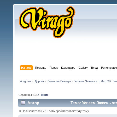
Начало
Помощь
Поиск
Календарь
Gallery
Вход
Регистраци
virago.ru
»
Дорога
»
Большие Выезды
»
Успеем Зажечь это Лето?!?   или
Страницы: [
1
]
2
Вниз
Автор
Тема: Успеем Зажечь это
0 Пользователей и 1 Гость просматривают эту тему.