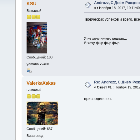
Androzz, С Днём Рождени
KSU
«
:
Ноября 18, 2017, 10:11:40
Бывалый
Творческих успехов и всего, всег
Я не хочу ничего решать...
Я хочу фыр фыр фыр...
Сообщений: 183
yamaha xv400
Re: Androzz, С Днём Рож
ValerkaXakas
«
Ответ #1 :
Ноября 19, 2017
Бывалый
присоединяюсь.
Сообщений: 637
Вираговод