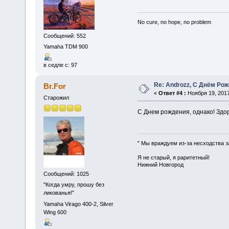
No cure, no hope, no problem
Сообщений: 552
Yamaha TDM 900
в седле с: 97
Re: Androzz, С Днём Рож
Br.For
«
Ответ #4 :
Ноября 19, 2017
Старожил
С Днем рождения, однако! Здо
" Мы враждуем из-за несходства з
Я не старый, я раритетный!
Нижний Новгород
Сообщений: 1025
"Когда умру, прошу без
ликованья!"
Yamaha Virago 400-2, Silver
Wing 600