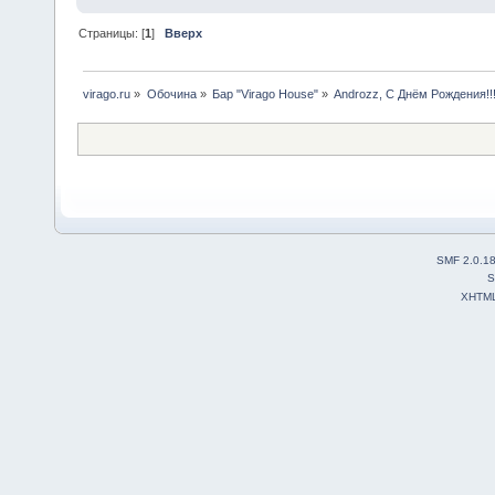
Страницы: [
1
]
Вверх
virago.ru
»
Обочина
»
Бар "Virago House"
»
Androzz, С Днём Рождения!!!
SMF 2.0.1
S
XHTM