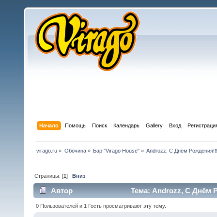
Начало
Помощь
Поиск
Календарь
Gallery
Вход
Регистраци
virago.ru
»
Обочина
»
Бар "Virago House"
»
Androzz, С Днём Рождения!!!
Страницы: [
1
]
Вниз
Автор
Тема: Androzz, С Днём Р
0 Пользователей и 1 Гость просматривают эту тему.