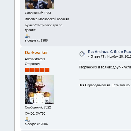
Сообщений: 1583
Власиха Московской области
Бумер "Литр плюс три по
двести"
в седле с: 1988
Re: Androzz, С Днём Рож
Darkwalker
«
Ответ #7 :
Ноября 20, 2017
Administrators
Старожил
Творческих и всяких других усп
Нет Справедливости. Есть только 
Сообщений: 7322
XV400; XV750
в седле с: 2004