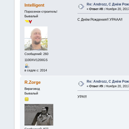
Re: Androzz, С Днём Рож
Intelligent
«
Ответ #8 :
Ноября 20, 2017
Поросенок-строитель!
Бывалый
С Днём Рождения!! УРААА!!
Сообщений: 260
1100XV/1200GS
в седле с: 2014
Re: Androzz, С Днём Рож
R.Zorge
«
Ответ #9 :
Ноября 20, 2017
Вираговод
Бывалый
УРА!!!