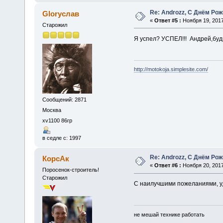
Re: Androzz, С Днём Рож
Gloryслав
«
Ответ #5 :
Ноября 19, 2017
Старожил
Я успел? УСПЕЛ!!! Андрей,будь
http://motokoja.simplesite.com/
Сообщений: 2871
Москва
xv1100 86гр
в седле с: 1997
Re: Androzz, С Днём Рож
КорсАк
«
Ответ #6 :
Ноября 20, 2017
Поросенок-строитель!
Старожил
С наилучшими пожеланиями, уд
не мешай технике работать