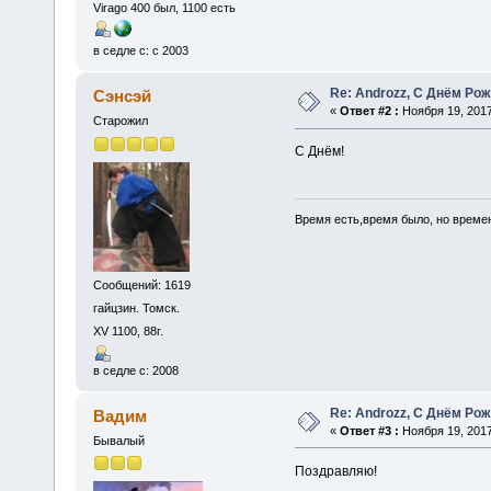
Virago 400 был, 1100 есть
в седле с: с 2003
Re: Androzz, С Днём Рож
Сэнсэй
«
Ответ #2 :
Ноября 19, 2017
Старожил
С Днём!
Время есть,время было, но времен
Сообщений: 1619
гайцзин. Томск.
XV 1100, 88г.
в седле с: 2008
Re: Androzz, С Днём Рож
Вадим
«
Ответ #3 :
Ноября 19, 2017
Бывалый
Поздравляю!