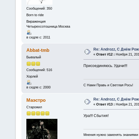
Сообщений: 350
Born to ride
Вираженция
Четырехсотошница Москва
в седле с: 2011
Re: Androzz, С Днём Рож
Abbat-tmb
«
Ответ #12 :
Ноября 21, 201
Бывалый
Присоединяюсь. Удачи!!!
Сообщений: 516
Хорлей
С Нами Правь и Светлая Рось!
в седле с: 2000
Re: Androzz, С Днём Рож
Маэстро
«
Ответ #13 :
Ноября 21, 201
Старожил
Ура!!! Сбытия!
Мнения нужно заменять знаниями в