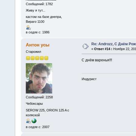
Сообщений: 1782
Живу я тут...
кастом на базе днепра,
Вираго 1100
в седле с: 1986
Re: Androzz, С Днём Рож
Антон усы
«
Ответ #14 :
Ноября 22, 201
Старожил
С днём варенья!!!
Индурист
Сообщений: 2258
Чебоксары
SEROW 225, ORION 125 A с
коляской
в седле с: 2007