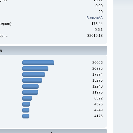
ень:
15.72
0.90
20
BerezaAA
еднем):
178.44
9.6:1
день:
32019.13
в
26056
20835
17874
15275
12240
11975
6392
4575
4249
4176