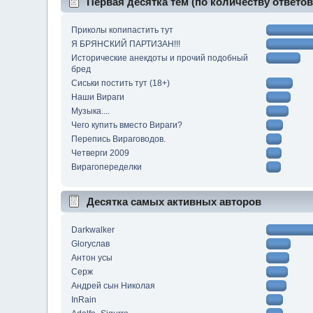
Первая десятка тем (по количеству ответов
Приколы копипастить тут
Я БРЯНСКИЙ ПАРТИЗАН!!!
Исторические анекдоты и прочий подобный
бред
Сиськи постить тут (18+)
Наши Вираги
Музыка....
Чего купить вместо Вираги?
Перепись Вираговодов.
Четверги 2009
Вирагопеределки
Десятка самых активных авторов
Darkwalker
Gloryслав
Антон усы
Серж
Андрей сын Николая
InRain