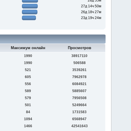
28д 55м
27д 14ч 50м
26д 18ч 27м
23д 19ч 24м
Максимум онлайн
Просмотров
1990
38917110
1990
506588
521
3539261
605
7962978
556
6084921
589
5885607
579
7956508
501
5249664
84
1731583
1094
6568947
1466
42541643