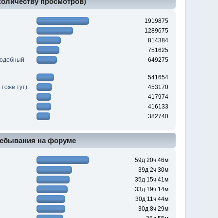
 количеству просмотров)
1919875
1289675
814384
751625
подобный
649275
541654
тоже тут).
453170
417974
416133
382740
ебывания на форуме
59д 20ч 46м
39д 2ч 30м
35д 15ч 41м
33д 19ч 14м
30д 11ч 44м
30д 8ч 29м