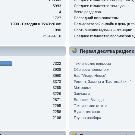
136983
Среднее количество сообщений в д
5993
Среднее количество тем в день:
4
Всего разделов:
1727
Последний пользователь:
1990 -
Сегодня
в 05:43:26 am
Пользователей онлайн в день (в ср
1990
Соотношение мужчин — женщин:
153499716
Среднее количество просмотров в 
Первая десятка раздело
7322
Технические вопросы
3938
Обо всем понемногу
3660
Бар "Virago House"
3373
Ремонт, Замена и "Кастомайзинг"
3285
Мотоцикл
3226
Запчасти
2871
Большие Выезды
2295
Технические статьи
2258
В далекие края
2108
Группа разбора