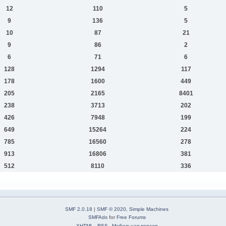
12
110
5
9
136
5
10
87
21
9
86
2
6
71
6
128
1294
117
178
1600
449
205
2165
8401
238
3713
202
426
7948
199
649
15264
224
785
16560
278
913
16806
381
512
8110
336
SMF 2.0.18
|
SMF © 2020
,
Simple Machines
SMFAds
for
Free Forums
XHTML
RSS
Мобильная версия