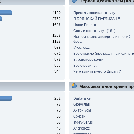
)
Первая десятка тем (по
4120
Приколы копипастить тут
2763
Я БРЯНСКИЙ ПАРТИЗАН!!!
1686
Наши Вираги
Сиськи постить тут (18+)
1253
Исторические анекдоты и прочий 
1123
бред
988
Музыка....
671
Всё о масле (про масляный фильтр 
573
Вирагопеределки
557
Всё о резине.
544
Чего купить вместо Вираги?
Максимальное время пр
282
Darkwalker
77
Gloryслав
70
Антон усы
66
Сэнсэй
58
Indey-51rus
46
Andros-zz