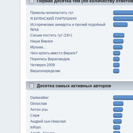
Первая десятка тем (по количеству ответов
Приколы копипастить тут
Я БРЯНСКИЙ ПАРТИЗАН!!!
Исторические анекдоты и прочий подобный
бред
Сиськи постить тут (18+)
Наши Вираги
Музыка....
Чего купить вместо Вираги?
Перепись Вираговодов.
Четверги 2009
Вирагопеределки
Десятка самых активных авторов
Darkwalker
Gloryслав
Антон усы
Серж
Андрей сын Николая
InRain