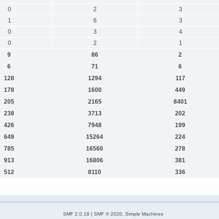
0
2
3
1
6
3
0
3
4
0
2
1
9
86
2
6
71
6
128
1294
117
178
1600
449
205
2165
8401
238
3713
202
426
7948
199
649
15264
224
785
16560
278
913
16806
381
512
8110
336
SMF 2.0.18
|
SMF © 2020
,
Simple Machines