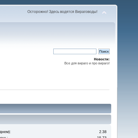
Осторожно! Здесь водятся Вираговоды!
Новости:
Все для вираго и про вираго!
днем):
2.38