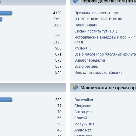
)
Первая десятка тем (по
4120
Приколы копипастить тут
2763
Я БРЯНСКИЙ ПАРТИЗАН!!!
1686
Наши Вираги
Сиськи постить тут (18+)
1253
Исторические анекдоты и прочий 
1123
бред
988
Музыка....
671
Всё о масле (про масляный фильтр 
573
Вирагопеределки
557
Всё о резине.
544
Чего купить вместо Вираги?
Максимальное время пр
282
Darkwalker
77
Gloryслав
70
Антон усы
66
Сэнсэй
58
Indey-51rus
46
Andros-zz