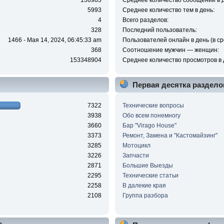
136983
Среднее количество сообщений в д
5993
Среднее количество тем в день:
4
Всего разделов:
328
Последний пользователь:
1466 - Мая 14, 2024, 06:45:33 am
Пользователей онлайн в день (в ср
368
Соотношение мужчин — женщин:
153348904
Среднее количество просмотров в 
Первая десятка раздело
7322
Технические вопросы
3938
Обо всем понемногу
3660
Бар "Virago House"
3373
Ремонт, Замена и "Кастомайзинг"
3285
Мотоцикл
3226
Запчасти
2871
Большие Выезды
2295
Технические статьи
2258
В далекие края
2108
Группа разбора