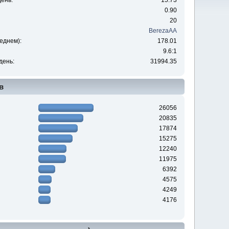
ень:
15.73
0.90
20
BerezaAA
еднем):
178.01
9.6:1
день:
31994.35
в
26056
20835
17874
15275
12240
11975
6392
4575
4249
4176