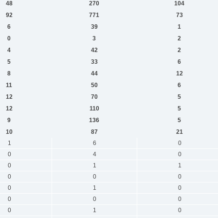
48
270
104
92
771
73
6
39
1
0
3
2
4
42
2
5
33
6
8
44
12
11
50
6
12
70
5
12
110
5
9
136
5
10
87
21
1
6
0
0
4
0
0
1
1
0
0
0
0
1
0
0
0
0
0
1
0