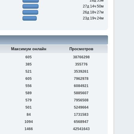
28д 55м
27д 14ч 50м
26д 18ч 27м
23д 19ч 24м
Максимум онлайн
Просмотров
605
38766298
385
355776
521
3539261
605
7962978
556
6084921
589
5885607
579
7956508
501
5249664
84
1731583
1094
6568947
1466
42541643