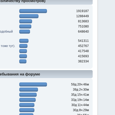
 количеству просмотров)
1919187
1288449
813683
751080
подобный
648640
541311
тоже тут).
452767
417548
415693
382334
ебывания на форуме
59д 20ч 46м
39д 2ч 30м
35д 15ч 41м
33д 19ч 14м
30д 11ч 44м
30д 8ч 29м