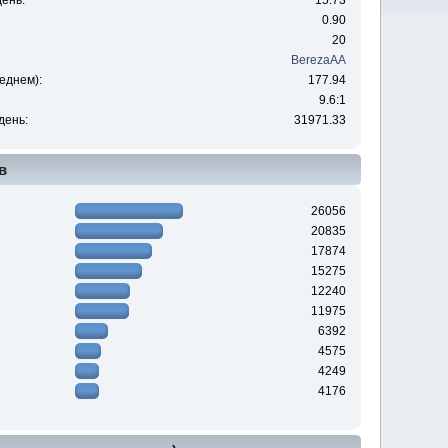
ень:
15.73
0.90
20
BerezaAA
еднем):
177.94
9.6:1
день:
31971.33
в
26056
20835
17874
15275
12240
11975
6392
4575
4249
4176