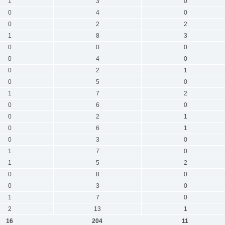
1
3
0
0
4
0
0
2
2
1
8
3
0
0
0
0
4
0
0
2
1
0
5
0
1
7
2
0
6
0
0
2
1
0
6
1
0
3
0
1
7
0
1
5
2
0
8
0
0
3
0
1
7
0
2
13
1
16
204
11