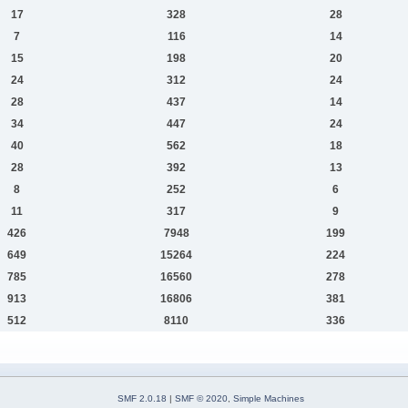
17
328
28
7
116
14
15
198
20
24
312
24
28
437
14
34
447
24
40
562
18
28
392
13
8
252
6
11
317
9
426
7948
199
649
15264
224
785
16560
278
913
16806
381
512
8110
336
SMF 2.0.18
|
SMF © 2020
,
Simple Machines