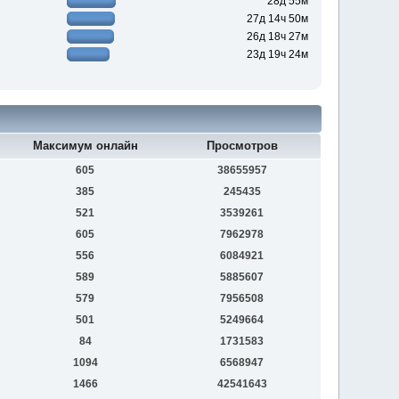
28д 55м
27д 14ч 50м
26д 18ч 27м
23д 19ч 24м
Максимум онлайн
Просмотров
605
38655957
385
245435
521
3539261
605
7962978
556
6084921
589
5885607
579
7956508
501
5249664
84
1731583
1094
6568947
1466
42541643