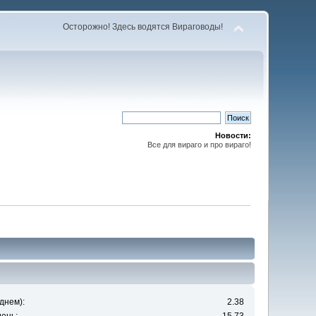
Осторожно! Здесь водятся Вираговоды!
Новости:
Все для вираго и про вираго!
днем):
2.38