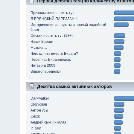
Первая десятка тем (по количеству ответов
Приколы копипастить тут
Я БРЯНСКИЙ ПАРТИЗАН!!!
Исторические анекдоты и прочий подобный
бред
Сиськи постить тут (18+)
Наши Вираги
Музыка....
Чего купить вместо Вираги?
Перепись Вираговодов.
Четверги 2009
Вирагопеределки
Десятка самых активных авторов
Darkwalker
Gloryслав
Антон усы
Серж
Андрей сын Николая
InRain