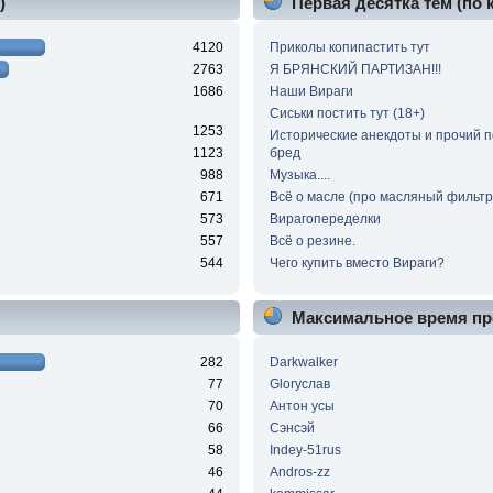
)
Первая десятка тем (по
4120
Приколы копипастить тут
2763
Я БРЯНСКИЙ ПАРТИЗАН!!!
1686
Наши Вираги
Сиськи постить тут (18+)
1253
Исторические анекдоты и прочий 
1123
бред
988
Музыка....
671
Всё о масле (про масляный фильтр 
573
Вирагопеределки
557
Всё о резине.
544
Чего купить вместо Вираги?
Максимальное время пр
282
Darkwalker
77
Gloryслав
70
Антон усы
66
Сэнсэй
58
Indey-51rus
46
Andros-zz