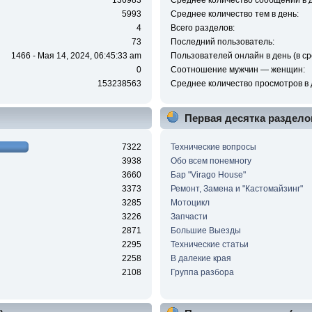
136983
Среднее количество сообщений в д
5993
Среднее количество тем в день:
4
Всего разделов:
73
Последний пользователь:
1466 - Мая 14, 2024, 06:45:33 am
Пользователей онлайн в день (в ср
0
Соотношение мужчин — женщин:
153238563
Среднее количество просмотров в 
Первая десятка раздело
7322
Технические вопросы
3938
Обо всем понемногу
3660
Бар "Virago House"
3373
Ремонт, Замена и "Кастомайзинг"
3285
Мотоцикл
3226
Запчасти
2871
Большие Выезды
2295
Технические статьи
2258
В далекие края
2108
Группа разбора