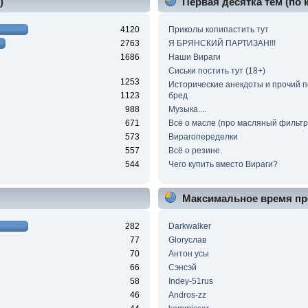
)
Первая десятка тем (по
4120
Приколы копипастить тут
2763
Я БРЯНСКИЙ ПАРТИЗАН!!!
1686
Наши Вираги
Сиськи постить тут (18+)
1253
Исторические анекдоты и прочий 
1123
бред
988
Музыка....
671
Всё о масле (про масляный фильтр 
573
Вирагопеределки
557
Всё о резине.
544
Чего купить вместо Вираги?
Максимальное время пр
282
Darkwalker
77
Gloryслав
70
Антон усы
66
Сэнсэй
58
Indey-51rus
46
Andros-zz