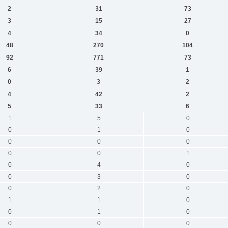
2
31
73
3
15
27
4
34
0
48
270
104
92
771
73
6
39
1
0
3
2
4
42
2
5
33
6
1
5
0
0
1
0
0
0
0
0
0
1
0
4
0
0
3
0
0
2
0
1
1
0
0
1
0
0
0
0