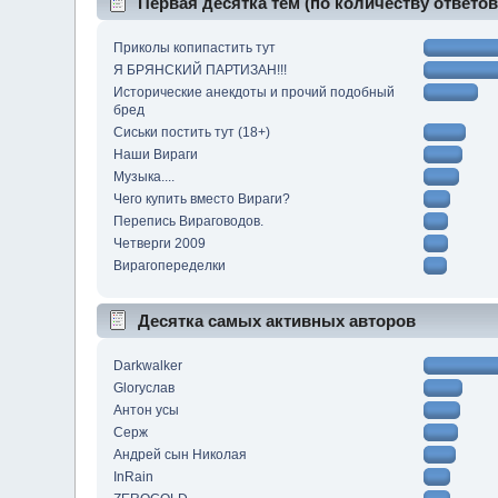
Первая десятка тем (по количеству ответов
Приколы копипастить тут
Я БРЯНСКИЙ ПАРТИЗАН!!!
Исторические анекдоты и прочий подобный
бред
Сиськи постить тут (18+)
Наши Вираги
Музыка....
Чего купить вместо Вираги?
Перепись Вираговодов.
Четверги 2009
Вирагопеределки
Десятка самых активных авторов
Darkwalker
Gloryслав
Антон усы
Серж
Андрей сын Николая
InRain