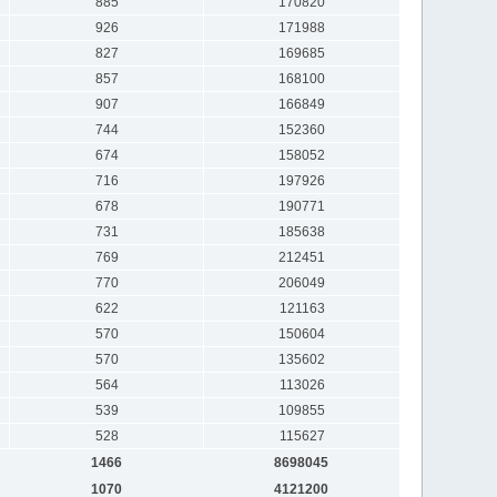
885
170820
926
171988
827
169685
857
168100
907
166849
744
152360
674
158052
716
197926
678
190771
731
185638
769
212451
770
206049
622
121163
570
150604
570
135602
564
113026
539
109855
528
115627
1466
8698045
1070
4121200