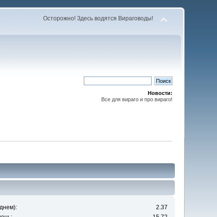
Осторожно! Здесь водятся Вираговоды!
Новости:
Все для вираго и про вираго!
днем):
2.37