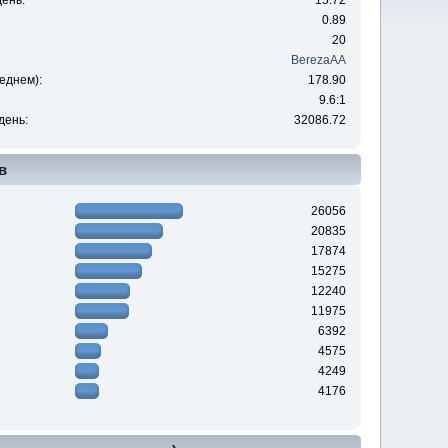
ень:
15.72
0.89
20
BerezaAA
еднем):
178.90
9.6:1
день:
32086.72
в
26056
20835
17874
15275
12240
11975
6392
4575
4249
4176