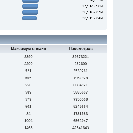
28д 55м
27д 14ч 50м
26д 18ч 27м
23д 19ч 24м
Максимум онлайн
Просмотров
2390
39273221
2390
862699
521
3539261
605
7962978
556
6084921
589
5885607
579
7956508
501
5249664
84
1731583
1094
6568947
1466
42541643