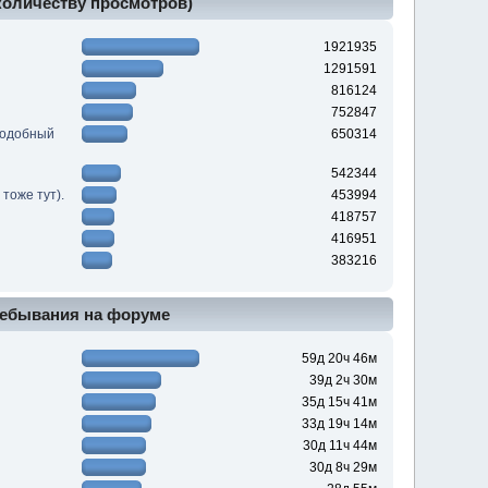
 количеству просмотров)
1921935
1291591
816124
752847
подобный
650314
542344
тоже тут).
453994
418757
416951
383216
ебывания на форуме
59д 20ч 46м
39д 2ч 30м
35д 15ч 41м
33д 19ч 14м
30д 11ч 44м
30д 8ч 29м