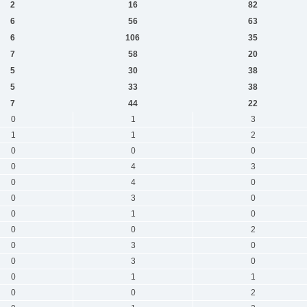
2
16
82
6
56
63
6
106
35
7
58
20
5
30
38
5
33
38
7
44
22
0
1
3
1
1
2
0
0
0
0
4
3
0
4
0
0
3
0
0
1
0
0
0
2
0
3
0
0
3
0
0
1
1
0
0
2