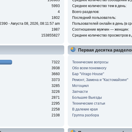
136983
Среднее количество сообщений в д
5993
Среднее количество тем в день:
4
Всего разделов:
1802
Последний пользователь:
2390 - Августа 08, 2026, 08:11:57 am
Пользователей онлайн в день (в ср
1987
Соотношение мужчин — женщин:
153855827
Среднее количество просмотров в 
Первая десятка раздело
7322
Технические вопросы
3938
Обо всем понемногу
3660
Бар "Virago House"
3373
Ремонт, Замена и "Кастомайзинг"
3285
Мотоцикл
3226
Запчасти
2871
Большие Выезды
2295
Технические статьи
2258
В далекие края
2108
Группа разбора