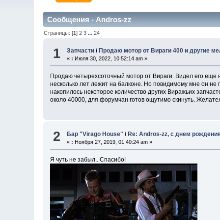
Сообщения - Andros-zz
Страницы: [
1
]
2
3
...
24
1
Запчасти
/
Продаю мотор от Вираги 400 и другие м
«
:
Июля 30, 2022, 10:52:14 am »
Продаю четырехсоточный мотор от Вираги. Видел его еще на
несколько лет лежит на балконе. Но повидимому мне он не п
накопилось некоторое количество других Виражьих запчасте
около 40000, для форумчан готов ощутимо скинуть. Желате
2
Бар "Virago House"
/
Re: Andros-zz, с днем рождени
«
:
Ноября 27, 2019, 01:40:24 am »
Я чуть не забыл.. Спасибо!