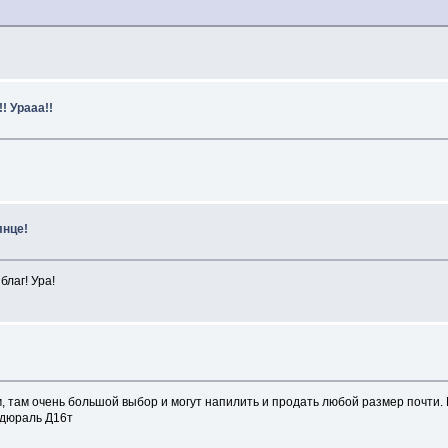
! Урааа!!
лнце!
благ! Ура!
 там очень большой выбор и могут напилить и продать любой размер почти. В
 дюраль Д16т