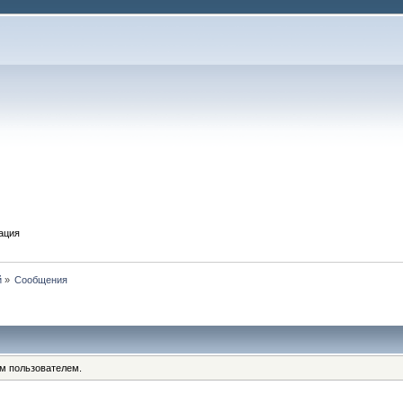
ация
й
»
Сообщения
им пользователем.