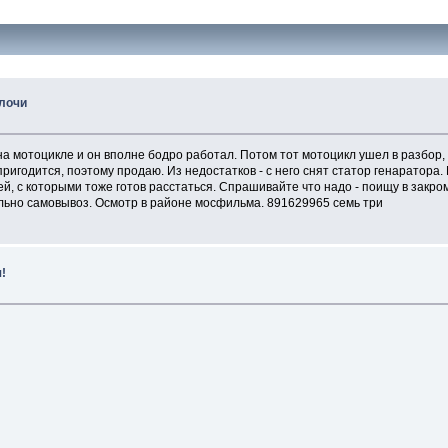
елочи
 мотоцикле и он вполне бодро работал. Потом тот мотоцикл ушел в разбор, а
ригодится, поэтому продаю. Из недостатков - с него снят статор генаратора. 
й, с которыми тоже готов расстаться. Спрашивайте что надо - поищу в закро
льно самовывоз. Осмотр в районе мосфильма. 891629965 семь три
я!