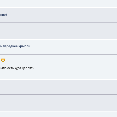
ание)
ть переднее крыло?
й
рыло есть куда цеплять