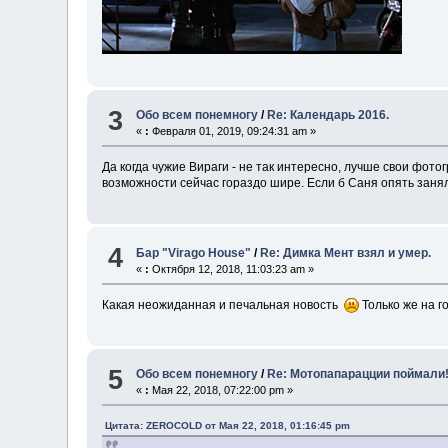
3
Обо всем понемногу
/
Re: Календарь 2016.
«
:
Февраля 01, 2019, 09:24:31 am »
Да когда чужие Вираги - не так интересно, лучше свои фот
возможности сейчас гораздо шире. Если б Саня опять занял
4
Бар "Virago House"
/
Re: Димка Мент взял и умер.
«
:
Октября 12, 2018, 11:03:23 am »
Какая неожиданная и печальная новость
Только же на г
5
Обо всем понемногу
/
Re: Мотопапарацции поймали
«
:
Мая 22, 2018, 07:22:00 pm »
Цитата: ZEROCOLD от Мая 22, 2018, 01:16:45 pm