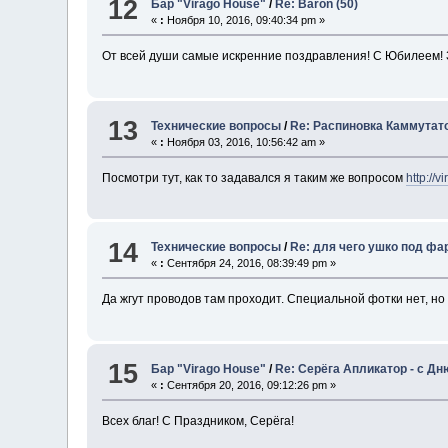
12
Бар "Virago House"
/
Re: Baron (50)
«
:
Ноября 10, 2016, 09:40:34 pm »
От всей души самые искренние поздравления! С Юбилеем! 
13
Технические вопросы
/
Re: Распиновка Каммутат
«
:
Ноября 03, 2016, 10:56:42 am »
Посмотри тут, как то задавался я таким же вопросом
http://
14
Технические вопросы
/
Re: для чего ушко под фа
«
:
Сентября 24, 2016, 08:39:49 pm »
Да жгут проводов там проходит. Специальной фотки нет, но
15
Бар "Virago House"
/
Re: Серёга Апликатор - с Дню
«
:
Сентября 20, 2016, 09:12:26 pm »
Всех благ! С Праздником, Серёга!