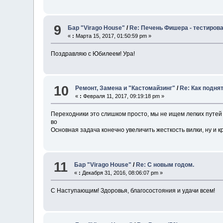
9
Бар "Virago House"
/
Re: Печень Фишера - тестиров
«
:
Марта 15, 2017, 01:50:59 pm »
Поздравляю с Юбилеем! Ура!
10
Ремонт, Замена и "Кастомайзинг"
/
Re: Как подня
«
:
Февраля 11, 2017, 09:19:18 pm »
Переходники это слишком просто, мы не ищем легких путе
во
Основная задача конечно увеличить жесткость вилки, ну и к
11
Бар "Virago House"
/
Re: C новым годом.
«
:
Декабря 31, 2016, 08:06:07 pm »
С Наступающим! Здоровья, благосостояния и удачи всем!