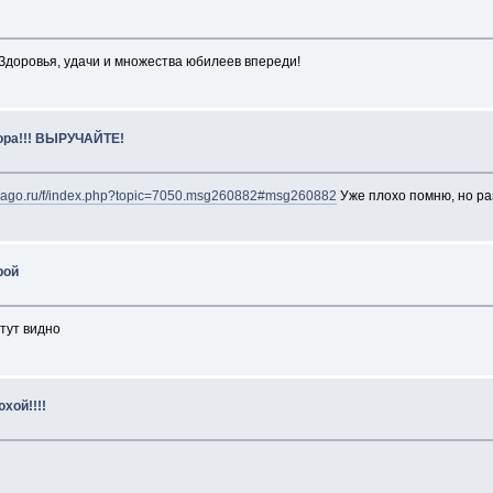
Здоровья, удачи и множества юбилеев впереди!
ора!!! ВЫРУЧАЙТЕ!
virago.ru/f/index.php?topic=7050.msg260882#msg260882
Уже плохо помню, но ра
рой
 тут видно
хой!!!!