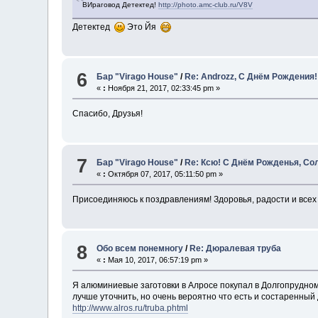
ВИраговод Детектед!
http://photo.amc-club.ru/V8V
Детектед
Это Йя
6
Бар "Virago House"
/
Re: Androzz, С Днём Рождения!!
«
:
Ноября 21, 2017, 02:33:45 pm »
Спасибо, Друзья!
7
Бар "Virago House"
/
Re: Ксю! С Днём Рожденья, Со
«
:
Октября 07, 2017, 05:11:50 pm »
Присоединяюсь к поздравлениям! Здоровья, радости и всех 
8
Обо всем понемногу
/
Re: Дюралевая труба
«
:
Мая 10, 2017, 06:57:19 pm »
Я алюминиевые заготовки в Алросе покупал в Долгопрудном,
лучше уточнить, но очень вероятно что есть и состаренный
http://www.alros.ru/truba.phtml