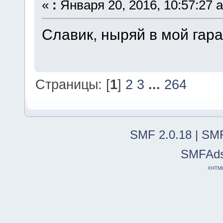
«
:
Января 20, 2016, 10:57:27 
Славик, ныряй в мой гар
Страницы: [
1
]
2
3
...
264
SMF 2.0.18
|
SMF
SMFAd
XHTM