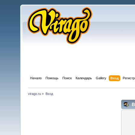
Начало
Помощь
Поиск
Календарь
Gallery
Вход
Регистр
virago.ru
»
Вход
В