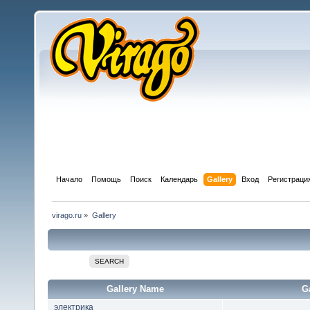
Начало
Помощь
Поиск
Календарь
Gallery
Вход
Регистраци
virago.ru
»
Gallery
SEARCH
Gallery Name
G
электрика